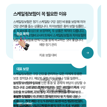
스케일링보험이 꼭 필요한 이유
스케일링보험
은 정기 스케일링·구강 검진 비용을 보장해 치아
스
건강 관리를 돕는 상품입니다.
치아보험
은 충치·보철·임플란트
특
등 치료비를 중심으로 보장하며, 두 상품은 목적이 다릅니다.
김
주요 목적
가입 전
치아보험비교사이트
에서 스케일링보험과 치아보험의
나
보장 범위·보험료·면책기간을 함께 비교하는 것이 좋습니다.
표
문
스
필
잇
예방·정기 관리
스
기
보
김
치료·보철 대비
스
달
스
기
대표 보장
충
스케일링보험은 구강 건강을 관리하는 모든 이에게 유용한
위
보호 장치입니다. 예상치 못한 치아 문제나 잇몸 질환이
스케일링, 구강검진
발생할 수 있으며, 이로 인한 통증 및 경제적 부담이 상당할 수
스케일링보험의 필요성
있습니다. 스케일링보험에 가입하는 것은 본인과 가족의 구강
최근 구강 건강 관련 통계에 따르면, 많은 사람들이 치과
충치, 크라운, 임플란트 등
건강을 보장하며, 문제 발생 시 경제적 부담을 줄여주는
질환으로 고통받고 있으며, 그로 인한 불편함과 치료 비용
중요한 방법입니다.
부담은 상당합니다. 특히 잇몸 질환이나 충치 등의 경우,
스케일링보험의 주요 보장 항목은 크게 두 가지로 나눌 수
치료비와 관리 비용이 크게 증가할 수 있어 스케일링보험이
있습니다. 첫 번째는 본인 치아와 잇몸에 대한 정기적인 관리
가입 시 확인
매우 중요합니다. 또한, 치아 손상에 따른 치료비 부담을
보장, 두 번째는 구강 문제 발생 시 발생하는 치료 비용에 대한
스케일링보험 가입 시 고려할 사항